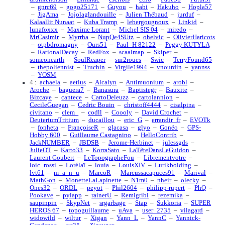
–
gnrc69
–
gogo25171
–
Guyou
–
habi
–
Hakuho
–
Hopla57
–
JigAma
–
Jojolaglandouille
–
Julien Thébaud
–
jurduf
–
Kalaallit Nunaat
–
Kuba Tramp
–
lebergougnoux
–
Linkid
–
lunafoxxx
–
Maxime Lorant
–
Michel SIS 04
–
miredo
–
MrCasimir
–
Myrrha
–
NupQe4SUtz
–
ohelvic
–
OlivierHaricots
–
otpbdromagny
–
Ours51
–
Paul_H 82122
–
Peggy KUTYLA
–
RationalDecay
–
RedFox
–
scaalmap
–
Skiper
–
someonearth
–
SoulReaper
–
sur2roues
–
Swic
–
TerryFound65
–
thepoliennist
–
Truchin
–
Virgile1994
–
vnourdin
–
yannss
–
YOSM
4 :
achaela
–
aetius
–
Alcalyn
–
Antimuonium
–
arobl
–
Aroche
–
baguera7
–
Banasura
–
Baptistegr
–
Bauxite
–
Bizcaye
–
cantece
–
CartoDeleuzz
–
cartolannion
–
CecileGuegan
–
Cedric Bouin
–
christoff4444
–
cisalpina
–
civitano
–
clem_
–
codll
–
Coooly
–
David Crochet
–
DeuteriumTritium
–
ducaillou
–
eric_G
–
errandir_fr
–
EVOTk
–
fonheta
–
FrançoiseR
–
glacasa
–
glyo
–
Gonéo
–
GPS-
Hobby 600
–
Guillaume Castagnino
–
HelloContrib
–
JackNUMBER
–
JBDSB
–
Jerome-Herbinet
–
julessgds
–
JulieOT
–
Karto33
–
KorraSato
–
LaTêteDansLeGuidon
–
Laurent Goubert
–
LeTopographeFou
–
Librementvotre
–
loic_rossi
–
Lorélaï
–
louia
–
LouisXIV
–
Lurikbolding
–
lvt61
–
m_a_n_u
–
MarcoR
–
Marcussacapuces91
–
Marival
–
MathGon
–
MonetteLaLapinette
–
N1m0
–
nheir
–
olecky
–
Ones32
–
ORDL
–
peyot
–
Phil2604
–
philipp-rupert
–
PhQ
–
Pookave
–
pylapp
–
rainerU
–
Remigribi
–
rezemika
–
saupinpin
–
SkypNet
–
srgarbage
–
Stap
–
Sukkoria
–
SUPER
HEROS 67
–
topoguillaume
–
uAva
–
user_2735
–
vilagard
–
widowild
–
wiltur
–
Xigan
–
Yann_L
–
YannC
–
Yannick-