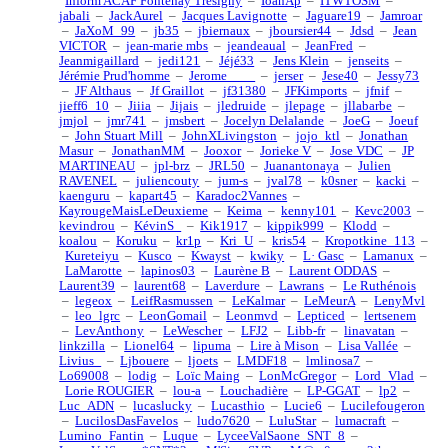
Inform'ACAF Fontenay Trésigny
–
IoanAp
–
ITWTOSM
–
jabali
–
JackAurel
–
Jacques Lavignotte
–
Jaguare19
–
Jamroar
–
JaXoM_99
–
jb35
–
jbiernaux
–
jboursier44
–
Jdsd
–
Jean
VICTOR
–
jean-marie mbs
–
jeandeaual
–
JeanFred
–
Jeanmigaillard
–
jedi121
–
Jéjé33
–
Jens Klein
–
jenseits
–
Jérémie Prud'homme
–
Jerome____
–
jerser
–
Jese40
–
Jessy73
–
JF Althaus
–
Jf Graillot
–
jf31380
–
JFKimports
–
jfnif
–
jieff6_10
–
Jiiia
–
Jijais
–
jledruide
–
jlepage
–
jllabarbe
–
jmjol
–
jmr741
–
jmsbert
–
Jocelyn Delalande
–
JoeG
–
Joeuf
–
John Stuart Mill
–
JohnXLivingston
–
jojo_ktl
–
Jonathan
Masur
–
JonathanMM
–
Jooxor
–
Jorieke V
–
Jose VDC
–
JP
MARTINEAU
–
jpl-brz
–
JRL50
–
Juanantonaya
–
Julien
RAVENEL
–
juliencouty
–
jum-s
–
jval78
–
k0sner
–
kacki
–
kaenguru
–
kapart45
–
Karadoc2Vannes
–
KayrougeMaisLeDeuxieme
–
Keima
–
kenny101
–
Kevc2003
–
kevindrou
–
KévinS_
–
Kik1917
–
kippik999
–
Klodd
–
koalou
–
Koruku
–
kr1p
–
Kri_U
–
kris54
–
Kropotkine_113
–
Kureteiyu
–
Kusco
–
Kwayst
–
kwiky
–
L· Gasc
–
Lamanux
–
LaMarotte
–
lapinos03
–
Laurène B
–
Laurent ODDAS
–
Laurent39
–
laurent68
–
Laverdure
–
Lawrans
–
Le Ruthénois
–
legeox
–
LeifRasmussen
–
LeKalmar
–
LeMeurA
–
LenyMvl
–
leo_lgrc
–
LeonGomail
–
Leonmvd
–
Lepticed
–
lertsenem
–
LevAnthony
–
LeWescher
–
LFJ2
–
Libb-fr
–
linavatan
–
linkzilla
–
Lionel64
–
lipuma
–
Lire à Mison
–
Lisa Vallée
–
Livius_
–
Ljbouere
–
ljoets
–
LMDF18
–
lmlinosa7
–
Lo69008
–
lodig
–
Loïc Maing
–
LonMcGregor
–
Lord_Vlad
–
Lorie ROUGIER
–
lou-a
–
Louchadière
–
LP-GGAT
–
lp2
–
Luc_ADN
–
lucaslucky
–
Lucasthio
–
Lucie6
–
Lucilefougeron
–
LucilosDasFavelos
–
ludo7620
–
LuluStar
–
lumacraft
–
Lumino_Fantin
–
Luque
–
LyceeValSaone_SNT_8
–