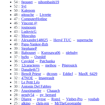
54 :
fgouget
–
nihombashi19
52 :
Syl
50 :
Kalepom
48 :
gitouche
–
Livrette
47 :
ComputerHotline
46 :
Vincent @
45 :
josmougn
43 :
LudovicG
42 :
Musculus
41 :
Alexandre148025
–
Hervé TUC
–
superrache
40 :
Papa-Yankee-Bzh
39 :
StephaneP
38 :
Babounet
–
Kurosawa06
–
nlehuby
37 :
hu9o
–
OsmIdf
36 :
Cavokld
–
Patchanka
35 :
12caracteres
–
meihou
–
Ptigrouick
34 :
Danalieth73
33 :
Benoît Prieur
–
dtcosm
–
EddieJ
–
MaxR_6429
32 :
47NOE
–
lmagreault
31 :
Le Petit Léo
30 :
Antonin Del Fabbro
29 :
Anaximandre
–
Chaaach
28 :
gendy54
–
py_berrard
26 :
Dlareg
–
pyrog
–
Rom1
–
Vinber-Pro
–
youbab
25 :
alkino
–
chris-ren
–
MrTheGeographe