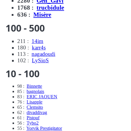
2280 :
Gen_Gavi
1768 :
trucbidule
636 :
Misère
100 - 500
211 :
14im
180 :
karr4s
113 :
nagadoudi
102 :
LySioS
10 - 100
98 :
Binnette
85 :
bagnolais
83 :
ERIC JAOUEN
76 :
Lisapple
65 :
Clemsito
62 :
divaddivag
61 :
Pistouf
56 :
Tybo2
55 :
Yorvik Prestigitator