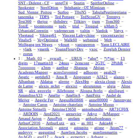
SNT - Diderot - CF
–
sntgf74
–
Snutin
–
SpitfireOnline
–
Spokester
–
SteelOrion
–
Stéphanie - OT Mimizan
–
Sud_Vienne_Poitou
–
Surfoo
–
T0oN5
–
TabulaPeutingeriana
–
tanemika
–
TDPA
–
Ted Pottage
–
TedScouGV
–
Teremys
–
Test360
–
thejoz
–
thibdrev
–
Tilkiny
–
tjum
–
Tom360
–
ToniE
–
toomtooms
–
tqdv
–
trial
–
Troupal
–
uMatt-5
–
UrbaniakCorentin
–
vademecum
–
valtin
–
Vardok
–
Vatyx
–
Vbertaud
–
Vikingr61
–
Vincent Lafeychine
–
vincentxavier
–
VitalieS
–
VoyOptimist
–
Walk60
–
webmind
–
Weft
–
Wolfgang ten Weges
–
y4ourt
–
yanisperron
–
Yann LECLAIRE
–
ylark
–
ymerik
–
YoannFleuryDev
–
yxoc
–
Zorglub Dernier
–
zorun
1 :
_Math_03
–
_syscall_
–
_URUS
–
*abq*
–
*j*jac
–
13
digits
–
17martin10
–
24nus
–
2emcont
–
2GTC
–
2PiihR
–
7ooooooo
–
a3nm
–
aarthur
–
Abasusa
–
Abijan
–
AcademicMapper
–
acres1nvented
–
adhooge
–
agab29
–
Agaric
–
agridu63
–
Aina R
–
Aingounet
–
AJA21
–
alazeo
–
Albanban
–
Aldatsa
–
aleene
–
AlexHrp
–
alexia cloup
–
Alexis
de Lattre
–
alexis_rrchrt
–
alexixi
–
alexrunrun
–
algia
–
Aline
SR
–
alix_geovelo
–
Alleboune
–
Aloupa Avelo
–
alpiliguri
–
AmandineA33
–
Amélie
–
AmélieA
–
AmiFritz
–
André de
Meijer
–
Angele Fgr
–
AngusHell666
–
anne00000
–
Antemyste
–
Antoine Caron
–
Antoine chatelain
–
Antoine Musso
–
Antoine Sirinelli
–
Antoine13650
–
antonbundle
–
AR71CF0X
–
ARDOIN
–
Ared2021
–
arenevier
–
Arkyz
–
ArMapper
–
Arnaud Aujon
–
ArnoPoit
–
arofarn
–
arthurbordeaux
–
ArthurC2016
–
ArthurLutz
–
arx
–
as_001
–
Askia44
–
Association Anomali
–
astest
–
astrapito
–
atisne
–
Atom77
–
audevvv
–
augustind
–
Aurelien Jacobs
–
aurelienmartin
–
AxAGD
–
axel17
–
Ayack
–
aymerict
–
Azhagg
–