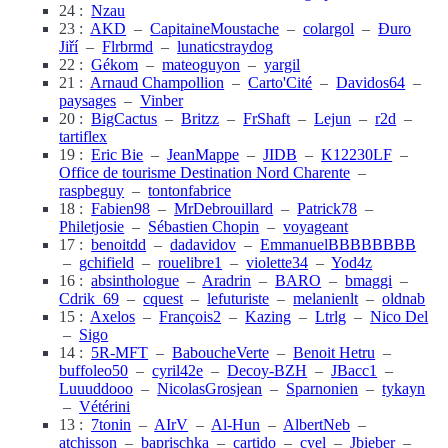
24 :
Nzau
23 :
AKD
–
CapitaineMoustache
–
colargol
–
Đuro
Jiří
–
Flrbrmd
–
lunaticstraydog
22 :
Gékom
–
mateoguyon
–
yargil
21 :
Arnaud Champollion
–
Carto'Cité
–
Davidos64
–
paysages
–
Vinber
20 :
BigCactus
–
Britzz
–
FrShaft
–
Lejun
–
r2d
–
tartiflex
19 :
Eric Bie
–
JeanMappe
–
JIDB
–
K12230LF
–
Office de tourisme Destination Nord Charente
–
raspbeguy
–
tontonfabrice
18 :
Fabien98
–
MrDebrouillard
–
Patrick78
–
Philetjosie
–
Sébastien Chopin
–
voyageant
17 :
benoitdd
–
dadavidov
–
EmmanuelBBBBBBBB
–
gchifield
–
rouelibre1
–
violette34
–
Yod4z
16 :
absinthologue
–
Aradrin
–
BARO
–
bmaggi
–
Cdrik_69
–
cquest
–
lefuturiste
–
melanienlt
–
oldnab
15 :
Axelos
–
François2
–
Kazing
–
Ltrlg
–
Nico Del
–
Sigo
14 :
5R-MFT
–
BaboucheVerte
–
Benoit Hetru
–
buffoleo50
–
cyril42e
–
Decoy-BZH
–
JBacc1
–
Luuuddooo
–
NicolasGrosjean
–
Sparnonien
–
tykayn
–
Vétérini
13 :
7tonin
–
AIrV
–
Al-Hun
–
AlbertNeb
–
atchisson
–
baprischka
–
cartido
–
cyel
–
Jbieber
–