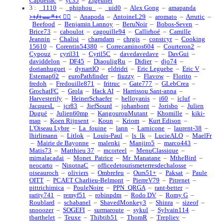
Capdenac
–
yc35
–
Zigeuner
3 :
_1110
–
_phiphou_
–
_uid0
–
Alex Gong
–
amapanda
᚛ᚐᚋᚐᚅᚇᚐ᚜ 🏳️‍🌈
–
Anapoda
–
AntoineL29
–
aromato
–
Arrutic
–
Beefood
–
Benjamin Lannoy
–
BeruNoir
–
Bobos-Seven
–
Brice73
–
caboulot
–
cagouille94
–
Callirhoé
–
Camille
Jeannin
–
Chalisi
–
chamdam
–
chrgis
–
constcyr
–
Cooking
15610
–
Corentin54380
–
Correcaminos604
–
Courteron2
–
Cypouz
–
cyril31
–
Cyril5C
–
davedavedave
–
DavGui
–
daviddelon
–
DF45
–
DiaouligRu
–
Didier
–
djo74
–
dorianhuguet
–
dynartIO
–
eldridri
–
Eric Leguebe
–
Eric V
–
Estemap02
–
euroPathfinder
–
fiuzzy
–
Flavow
–
Florito
–
fredoh
–
Fredouille871
–
fritruc
–
Gate777
–
GLebCrea
–
GrochatFC
–
Grola
–
Hack AI
–
Harrissou Sant-anna
–
Harvesterify
–
HeinerSchaefer
–
helloyanis
–
i60
–
icluf
–
JacquesL
–
jcr83
–
JiefSourd
–
johanbont
–
Jorisbo
–
Julien
Dugué
–
Julien60mp
–
KangourouMutant
–
Khomille
–
kiki-
map
–
Koen Rijnsent
–
Koun
–
Kriom
–
Kurt Edison
–
L'Oiseau Lybre
–
La_fouine
–
lann
–
Larnicone
–
laurent-38
–
lhirlimann
–
Litlok
–
Louis-Paul
–
ls_lk
–
LucieALO
–
MaelFr
–
Mairie de Bayonne
–
malenki
–
Manjiro5
–
marco443
–
Matis73
–
Matthieu 37
–
mcorteel
–
MenuClassique
–
mirnalacadai
–
Monet_Patrice
–
Mr_Manatane
–
MtheBird
–
neocarto
–
NinotnaC
–
officedetourismeterresdechalosse
–
oiseauroch
–
oliviers
–
Ombrefeu
–
Ours51+
–
Paksat
–
Paule
OITT
–
PCAET Charlieu-Belmont
–
PierreV79
–
Pitrenet
–
pittrichimica
–
PouleNoire
–
PPN_QRGA
–
rant-better
–
rarity741
–
remyf51
–
robinpdm
–
Rodo DV
–
Romy G
–
Roublard
–
schabanel
–
ShavedMonkey3
–
Shinra
–
sizeof
–
snooozer
–
SOGEFI
–
surmaroute
–
sykul
–
Sylvain114
–
tbarthelet
–
Teuxe
–
Thibtib51
–
ThomR
–
Trepliev
–