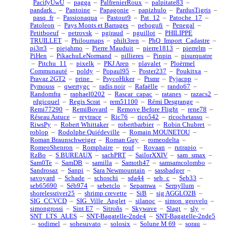
PacifyUwU
–
pagga
–
PalfrenierRoux
–
palpitate83
–
pandark_
–
Pantoine
–
Papagonie
–
papizhulo
–
PardusTigris
–
pasq_fr
–
Passionaqua
–
Pastout9
–
Pat_12
–
Patoche_17
–
Patoleon
–
Pays Monts et Barrages
–
pebogufi
–
Penegal
–
Petitboeuf
–
petrovsk
–
pgiraud
–
pguillot
–
PHILIPPE
TRUILLET
–
Philoumaps
–
philt3ren
–
PhQ_Import_Cadastre
–
pi3rr3
–
piejahmo
–
Pierre Mauduit
–
pierre1813
–
pierrelm
–
PiHen
–
PikachuLeNormand
–
pillieres
–
Pinpin
–
pisurquatre
–
Pitchu_11
–
pixelk
–
PKJ Arep
–
plavalet
–
Ploërmel
Communauté
–
poldy
–
Popaul95
–
Poster237
–
Poukitxa
–
Pravaz 2GT2
–
prine_
–
PsycoHiker
–
Ptsmr
–
Pyjacpp
–
Pymouss
–
qwertygc
–
radis noir
–
Rafaëlle
–
rando67
–
Randomfra
–
raphael0202
–
Rascar_capac
–
ratanes
–
razacs2
–
rdgicquel
–
Regis Scrat
–
rem51100
–
Rémi Desgrange
–
Remi77290
–
RemiBovard
–
Remove Before Flight
–
rene78
–
Réseau Astuce
–
reytrace
–
Ric76
–
rico542
–
ricochetasso
–
RiwsPy
–
Robert Whittaker
–
robertbarbier
–
Robin Chubret
–
roblop
–
Rodolphe Quiédeville
–
Romain MOUNETOU
–
Roman Braunschweiger
–
Roman Guy
–
romeodelta
–
RomeoShenron
–
Romphaire
–
rouf
–
Rovааn
–
rutrapio
–
RzBo
–
S BUREAUX
–
sachPRT
–
SailorXXIV
–
sam_smax
–
Sam0Te
–
SamDB
–
samilla
–
Samoth47
–
samsamcolombo
–
Sandrosaz
–
Sanpi
–
Sara Newmountain
–
sassbadger
–
savoyard
–
Schade
–
schoschi
–
sda44
–
seb_c
–
Seb33
–
seb65690
–
Séb974
–
sebetclo
–
Sepamwa
–
Serpyllum
–
shorelessriver25
–
shrimp crevette
–
SiB
–
sig AGGLO2B
–
SIG_CCVCD
–
SIG_Ville_Anglet
–
silanoc
–
simon_geovelo
–
simongrossi
–
Sint E7
–
Sitroñs
–
Skywave
–
Slagt
–
sly
–
SNT_LTS_ALES
–
SNT-Bagatelle-2nde4
–
SNT-Bagatelle-2nde5
–
sodimel
–
sohesuvato
–
solosix
–
Solune M 69
–
sorau
–