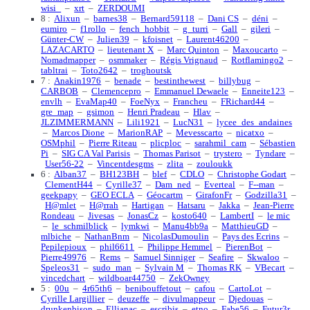
wisi_
–
xrt
–
ZERDOUMI
8 :
Alixun
–
barnes38
–
Bernard59118
–
Dani CS
–
déni
–
eumiro
–
f1rollo
–
fench_hobbit
–
g_turri
–
Gall
–
gileri
–
Günter-CW
–
Julien39
–
kfoisnet
–
Laurent46200
–
LAZACARTO
–
lieutenant X
–
Marc Quinton
–
Maxoucarto
–
Nomadmapper
–
osmmaker
–
Régis Vrignaud
–
Rotflamingo2
–
tabltrai
–
Toto2642
–
troghoutsk
7 :
Anakin1976
–
benade
–
bestinthewest
–
billybug
–
CARBOB
–
Clemencepro
–
Emmanuel Dewaele
–
Enneite123
–
envlh
–
EvaMap40
–
FoeNyx
–
Francheu
–
FRichard44
–
gre_map
–
gsimon
–
Henri Pradeau
–
Hlav
–
JLZIMMERMANN
–
Lili1921
–
LucN31
–
lycee_des_andaines
–
Marcos Dione
–
MarionRAP
–
Mevesscarto
–
nicatxo
–
OSMphil
–
Pierre Riteau
–
plicploc
–
sarahmil_cam
–
Sébastien
Pi
–
SIG CA Val Parisis
–
Thomas Parisot
–
trystero
–
Tyndare
–
User56-22
–
Vincentdesgms
–
zlita
–
zouloukk
6 :
Alban37
–
BH123BH
–
blef
–
CDLO
–
Christophe Godart
–
ClementH44
–
Cyrille37
–
Dam_ned
–
Everteal
–
F--man
–
geekpapy
–
GEO ECLA
–
Géocartm
–
GirafonFr
–
Godzilla31
–
H@mlet
–
H@rrah
–
Hartigan
–
Hatsaru
–
Jakka
–
Jean-Pierre
Rondeau
–
Jivesas
–
JonasCz
–
kosto640
–
LambertI
–
le mic
–
le_schmilblick
–
lymkwi
–
Manu4bb9a
–
MatthieuGD
–
mlbiche
–
NathanBnm
–
NicolasDumoulin
–
Pays des Ecrins
–
Pepilepioux
–
phil6611
–
Philippe Hemmel
–
PierenBot
–
Pierre49976
–
Rems
–
Samuel Sinniger
–
Seafire
–
Skwaloo
–
Speleos31
–
sudo_man
–
Sylvain M
–
Thomas RK
–
VBecart
–
vincedchart
–
wildboar44750
–
ZekOwney
5 :
00u
–
4r65th6
–
benibouffetout
–
cafou
–
CartoLot
–
Cyrille Largillier
–
deuzeffe
–
divulmappeur
–
Djedouas
–
drunkenbison
–
Ellianac
–
escribis
–
etno
–
Fabe56
–
Futur3r