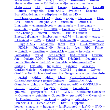
Sheva
–
disconox
–
DJ_Poldoc
–
djo_man
–
dmaille
–
Dodoplessis
–
Dof
–
dorritt
–
Dorsug
–
Double Jojo
–
Dreki48
–
druax
–
drugonils
–
DurainABC
–
dvalentin
–
Ecocene
–
EcoleClaudeSimon
–
editplayer
–
Edouard45
–
EF_Chisseysurloue_CCVA
–
efash
–
eggie
–
ElementW
–
Elise
Bdx
–
elucci
–
Emelyne1206
–
emersion
–
Emilie OTI
Limouxin
–
emmanuelecois
–
emmanuelz
–
Emorymax
–
enaelle63
–
ent8r
–
Enzo3094
–
EpicKiwi
–
EPYE
–
Eric S
–
Eric-Chambly
–
ericmir
–
erics67
–
Erk De Furibard
–
ErnestoLaPomme
–
Estebastien
–
eti974
–
Etienneb
–
ewaca
–
F Lieutaud
–
F5ZV
–
Fabi44
–
fabianm536
–
FabiánR
–
factis
–
FAgglo_SIG
–
Fanfanfois
–
fanfu
–
fbrk
–
FCCL-Vandœuvre
–
FDMS4
–
Fdubois17400
–
Fernand1
–
fger
–
FilG
–
Filmo
–
finte0k
–
Floeditor
–
Florent Ch
–
flrea
–
foggy67
–
FormaUrbis
–
freayd
–
Fred Lambert
–
fred Tromeur
–
Frédéric
Jan
–
frederic_ADM
–
Frédéric-FR
–
FrédéricB
–
frederick_a
–
Frédric Toutain
–
fredurb1
–
freyiaMa
–
frimoussedu67
–
frodrigo
–
FrViPofm
–
fungi_861
–
gabaude
–
Ganesh61
–
GanKonMalade
–
Gaspartame
–
GCM15
–
geltmar
–
Gelweo
–
Geo80
–
GeoBich
–
Geofreund1
–
Geogomette
–
georginakirrin
–
ger4rd
–
ggfdrrr
–
ghfdb
–
Ghun
–
gilbert Aeschelmann
–
Gilbert Aeschelmann import Cadastre
–
Gilles LAMIRAL
–
Gizmolo
–
gkhtdb
–
Gnath76
–
Goazoures85
–
GONNULF
–
GotExx
–
Greg53
–
Greg972
–
grelus
–
Grenoble38
–
grhum59
–
grimpeur78
–
GT17
–
GTK-3
–
Guillaume Combette
–
Guitoune
–
guixlain
–
Guyom39
–
guytou62fr
–
Gwen_ch
–
GxFreedomRoller
–
hackbert
–
haifger
–
halibutwig
–
HelenePETIT
–
Hervé Christol
–
hfrnt
–
Hippa00
–
homer__simpsons
–
hubgans
–
IamFrustrated
–
IanVG
–
IIVQ
–