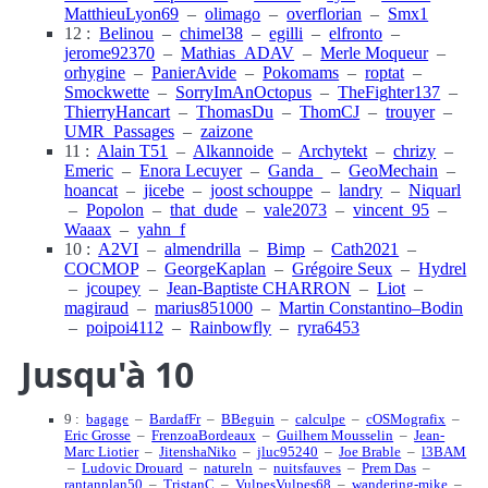
MatthieuLyon69
–
olimago
–
overflorian
–
Smx1
12 :
Belinou
–
chimel38
–
egilli
–
elfronto
–
jerome92370
–
Mathias_ADAV
–
Merle Moqueur
–
orhygine
–
PanierAvide
–
Pokomams
–
roptat
–
Smockwette
–
SorryImAnOctopus
–
TheFighter137
–
ThierryHancart
–
ThomasDu
–
ThomCJ
–
trouyer
–
UMR_Passages
–
zaizone
11 :
Alain T51
–
Alkannoide
–
Archytekt
–
chrizy
–
Emeric
–
Enora Lecuyer
–
Ganda_
–
GeoMechain
–
hoancat
–
jicebe
–
joost schouppe
–
landry
–
Niquarl
–
Popolon
–
that_dude
–
vale2073
–
vincent_95
–
Waaax
–
yahn_f
10 :
A2VI
–
almendrilla
–
Bimp
–
Cath2021
–
COCMOP
–
GeorgeKaplan
–
Grégoire Seux
–
Hydrel
–
jcoupey
–
Jean-Baptiste CHARRON
–
Liot
–
magiraud
–
marius851000
–
Martin Constantino–Bodin
–
poipoi4112
–
Rainbowfly
–
ryra6453
Jusqu'à 10
9 :
bagage
–
BardafFr
–
BBeguin
–
calculpe
–
cOSMografix
–
Eric Grosse
–
FrenzoaBordeaux
–
Guilhem Mousselin
–
Jean-
Marc Liotier
–
JitenshaNiko
–
jluc95240
–
Joe Brable
–
l3BAM
–
Ludovic Drouard
–
natureln
–
nuitsfauves
–
Prem Das
–
rantanplan50
–
TristanC
–
VulpesVulpes68
–
wandering-mike
–