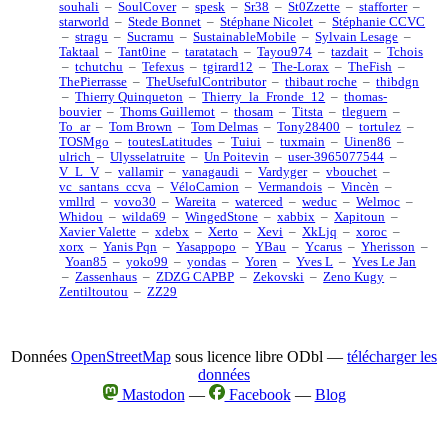
souhali
–
SoulCover
–
spesk
–
Sr38
–
St0Zzette
–
stafforter
–
starworld
–
Stede Bonnet
–
Stéphane Nicolet
–
Stéphanie CCVC
–
stragu
–
Sucramu
–
SustainableMobile
–
Sylvain Lesage
–
Taktaal
–
Tant0ine
–
taratatach
–
Tayou974
–
tazdait
–
Tchois
–
tchutchu
–
Tefexus
–
tgirard12
–
The-Lorax
–
TheFish
–
ThePierrasse
–
TheUsefulContributor
–
thibaut roche
–
thibdgn
–
Thierry Quinqueton
–
Thierry_la_Fronde_12
–
thomas-
bouvier
–
Thoms Guillemot
–
thosam
–
Titsta
–
tleguern
–
To_ar
–
Tom Brown
–
Tom Delmas
–
Tony28400
–
tortulez
–
TOSMgo
–
toutesLatitudes
–
Tuiui
–
tuxmain
–
Uinen86
–
ulrich
–
Ulysselatruite
–
Un Poitevin
–
user-3965077544
–
V_L_V
–
vallamir
–
vanagaudi
–
Vardyger
–
vbouchet
–
vc_santans_ccva
–
VéloCamion
–
Vermandois
–
Vincèn
–
vmllrd
–
vovo30
–
Wareita
–
waterced
–
weduc
–
Welmoc
–
Whidou
–
wilda69
–
WingedStone
–
xabbix
–
Xapitoun
–
Xavier Valette
–
xdebx
–
Xerto
–
Xevi
–
XkLjq
–
xoroc
–
xorx
–
Yanis Pqn
–
Yasappopo
–
YBau
–
Ycarus
–
Yherisson
–
Yoan85
–
yoko99
–
yondas
–
Yoren
–
Yves L
–
Yves Le Jan
–
Zassenhaus
–
ZDZG CAPBP
–
Zekovski
–
Zeno Kugy
–
Zentiltoutou
–
ZZ29
Données
OpenStreetMap
sous licence libre ODbl —
télécharger les
données
Mastodon
—
Facebook
—
Blog