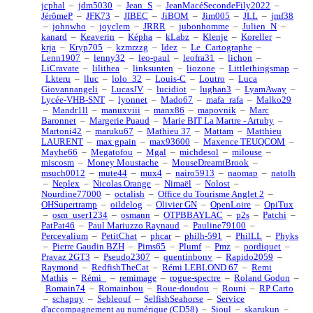
jcphal
–
jdm5030
–
Jean_S
–
JeanMacéSecondeFily2022
–
JérômeP
–
JFK73
–
JIBEC
–
JiBOM
–
Jim005
–
JLL
–
jmf38
–
johnwho
–
joyclem
–
JRRR
–
jubonhomme
–
Julien_N
–
kanard
–
Keaverin
–
Képha
–
kLabz
–
Klenje
–
Koreller
–
krja
–
Kryp705
–
kzmrzzg
–
ldez
–
Le_Cartographe
–
Lenn1907
–
lenny32
–
leo-paul
–
leofra31
–
lichon
–
LiCravate
–
lilithea
–
linksunten
–
liozone
–
Littlethingsmap
–
Lkteru
–
lluc
–
lolo_32
–
Louis-C
–
Loutro
–
Luca
Giovannangeli
–
LucasJV
–
lucidiot
–
lughan3
–
LyamAway
–
Lycée-VHB-SNT
–
lyonnet
–
Mado67
–
mafa_rafa
–
Malko29
–
Mandr1ll
–
manuxviii
–
manx86
–
mapovnik
–
Marc
Baronnet
–
Margerie Puaud
–
Marie BIT La Martre - Artuby
–
Martoni42
–
maruku67
–
Mathieu 37
–
Mattam
–
Matthieu
LAURENT
–
max gpain
–
max93600
–
Maxence TEUQCOM
–
Mayhe66
–
Megatofou
–
Mgal
–
michdesol
–
milouse
–
miscosm
–
Money Moustache
–
MouseDreamtBrook
–
msuch0012
–
mute44
–
mux4
–
nairo5913
–
naomap
–
natolh
–
Neplex
–
Nicolas Orange
–
Nimaël
–
Nolost
–
Nourdine77000
–
octalish
–
Office du Tourisme Anglet 2
–
OHSupertramp
–
oildelog
–
Olivier GN
–
OpenLoire
–
OpiTux
–
osm_user1234
–
osmann
–
OTPBBAYLAC
–
p2s
–
Patchi
–
PatPat46
–
Paul Mariuzzo Raynaud
–
Pauline79100
–
Percevalium
–
PetitChat
–
phcar
–
philh-591
–
PhilLL
–
Phyks
–
Pierre Gaudin BZH
–
Pims65
–
Plumf
–
Pmz
–
pordiquet
–
Pravaz 2GT3
–
Pseudo2307
–
quentinbonv
–
Rapido2059
–
Raymond
–
RedfishTheCat
–
Rémi LEBLOND 67
–
Remi
Mathis
–
Rémi_
–
remimage
–
rogue-spectre
–
Roland Godon
–
Romain74
–
Romainbou
–
Roue-doudou
–
Rouni
–
RP Carto
–
schapuy
–
Sebleouf
–
SelfishSeahorse
–
Service
d'accompagnement au numérique (CD58)
–
Sioul
–
skarukun
–