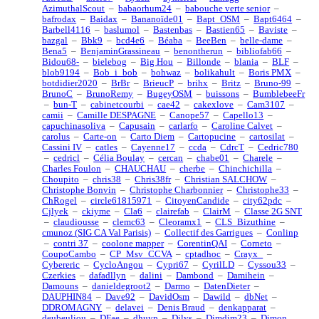
AzimuthalScout
–
babaorhum24
–
babouche verte senior
–
bafrodax
–
Baidax
–
Bananoïde01
–
Bapt_OSM
–
Bapt6464
–
Barbell4116
–
baslumol
–
Bastenbas
–
Bastien65
–
Baviste
–
bazgal
–
Bbk9
–
bcd4e6
–
Béaba
–
BeeBen
–
belle-dame
–
Bena5
–
BenjaminGrassineau
–
benontherun
–
bibliofab66
–
Bidou68-
–
bielebog
–
Big Hou
–
Billonde
–
blania
–
BLF
–
blob9194
–
Bob_i_bob
–
bohwaz
–
bolikahult
–
Boris PMX
–
botdidier2020
–
BrBr
–
BrieucP
–
brihx
–
Britz
–
Bruno-99
–
BrunoC
–
BrunoRemy
–
BugeyOSM
–
buissons
–
BumblebeeFr
–
bun-T
–
cabinetcourbi
–
cae42
–
cakexlove
–
Cam3107
–
camii
–
Camille DESPAGNE
–
Canope57
–
Capello13
–
capuchinasoliva
–
Capusain
–
carlarfo
–
Caroline Calvet
–
carolus
–
Carte-on
–
Carto Diem
–
Cartopucine
–
cartosilat
–
Cassini IV
–
catles
–
Cayenne17
–
ccda
–
CdrcT
–
Cedric780
–
cedricl
–
Célia Boulay
–
cercan
–
chabe01
–
Charele
–
Charles Foulon
–
CHAUCHAU
–
cherbe
–
Chinchichilla
–
Choupito
–
chris38
–
Chris38fr
–
Christian SALCHOW
–
Christophe Bonvin
–
Christophe Charbonnier
–
Christophe33
–
ChRogel
–
circle61815971
–
CitoyenCandide
–
city62pdc
–
Cjlyek
–
ckiyme
–
Cla6
–
clairefab
–
ClairM
–
Classe 2G SNT
–
claudiousse
–
clemc63
–
Cleoramx1
–
CLS_Bizuthine
–
cmunoz (SIG CA Val Parisis)
–
Collectif des Garrigues
–
Conlinp
–
contri 37
–
coolone mapper
–
CorentinQAI
–
Corneto
–
CoupoCambo
–
CP_Msv_CCVA
–
cptadhoc
–
Crayx_
–
Cybereric
–
CycloAngou
–
Cypri67
–
CyrilLD
–
Cyssou33
–
Czerkies
–
dafadllyn
–
dalini
–
Dambond
–
Damihein
–
Damouns
–
danieldegroot2
–
Darmo
–
DatenDieter
–
DAUPHIN84
–
Dave92
–
DavidOsm
–
Dawild
–
dbNet
–
DDROMAGNY
–
delavei
–
Denis Braud
–
denkapparat
–
deubeuliou
–
DFae
–
dhuyp
–
Dilys
–
Dimdim23
–
Dimon