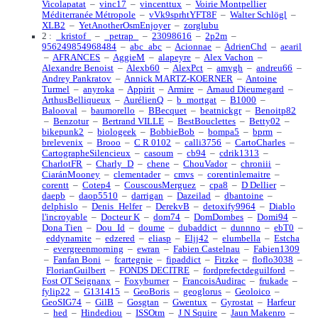
Vicolapatat
–
vinc17
–
vincenttux
–
Voirie Montpellier
Méditerranée Métropole
–
vVk9sprhtYFT8F
–
Walter Schlögl
–
XLB2
–
YetAnotherOsmEnjoyer
–
zorglubu
2 :
_kristof_
–
_petrap_
–
23098616
–
2p2m
–
956249854968484
–
abc_abc
–
Acionnae
–
AdrienChd
–
aearil
–
AFRANCES
–
AggieM
–
alapeyre
–
Alex Vachon
–
Alexandre Benoist
–
Alexb60
–
AlexPct
–
amvgh
–
andreu66
–
Andrey Pankratov
–
Annick MARTZ-KOERNER
–
Antoine
Turmel
–
anyroka
–
Appirit
–
Armire
–
Arnaud Dieumegard
–
ArthusBelliqueux
–
AurélienQ
–
b_mortgat
–
B1000
–
Balooval
–
baumorello
–
BBecquet
–
beatnickgr
–
Benoitp82
–
Benzotur
–
Bertrand VILLE
–
BestBouclettes
–
Betty02
–
bikepunk2
–
biologeek
–
BobbieBob
–
bompa5
–
bprm
–
brelevenix
–
Brooo
–
C R 0102
–
calli3756
–
CartoCharles
–
CartographeSilencieux
–
casoum
–
cb94
–
cdrik1313
–
CharlotFR
–
Charly_D
–
chene
–
ChouVador
–
chroniii
–
CiaránMooney
–
clementader
–
cmvs
–
corentinlemaitre
–
corentt
–
Cotep4
–
CouscousMerguez
–
cpa8
–
D Dellier
–
daepb
–
daop5510
–
darrigan
–
Dazeilad
–
dbantoine
–
delphislo
–
Denis_Helfer
–
DerekvB
–
detoxify9964
–
Diablo
l'incroyable
–
Docteur K
–
dom74
–
DomDombes
–
Domi94
–
Dona Tien
–
Dou_Id
–
doume
–
dubaddict
–
dunnno
–
ebT0
–
eddynamite
–
edzered
–
eliasp
–
Eljj42
–
elumbella
–
Estcha
–
evergreenmorning
–
ewran
–
Fabien Castelnau
–
Fabien1309
–
Fanfan Boni
–
fcartegnie
–
fipaddict
–
Fitzke
–
floflo3038
–
FlorianGuilbert
–
FONDS DECITRE
–
fordprefectdeguilford
–
Fost OT Seignanx
–
Foxyburner
–
FrancoisAudirac
–
frukade
–
fylip22
–
G131415
–
GeoBoris
–
geoglorus
–
Geoloico
–
GeoSIG74
–
GilB
–
Gosgtan
–
Gwentux
–
Gyrostat
–
Harfeur
–
hed
–
Hindediou
–
ISSOtm
–
J N Squire
–
Jaun Makenro
–