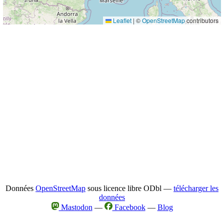
Leaflet
|
©
OpenStreetMap
contributors
Données
OpenStreetMap
sous licence libre ODbl —
télécharger les
données
Mastodon
—
Facebook
—
Blog