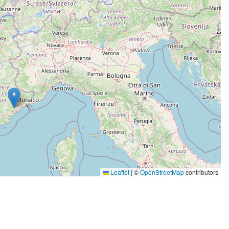
Leaflet
|
©
OpenStreetMap
contributors