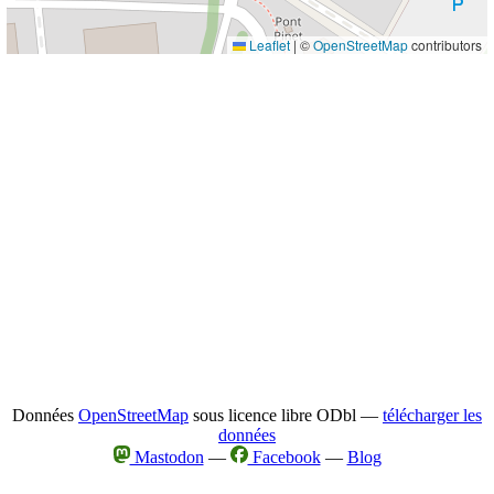
Leaflet
|
©
OpenStreetMap
contributors
Données
OpenStreetMap
sous licence libre ODbl —
télécharger les
données
Mastodon
—
Facebook
—
Blog