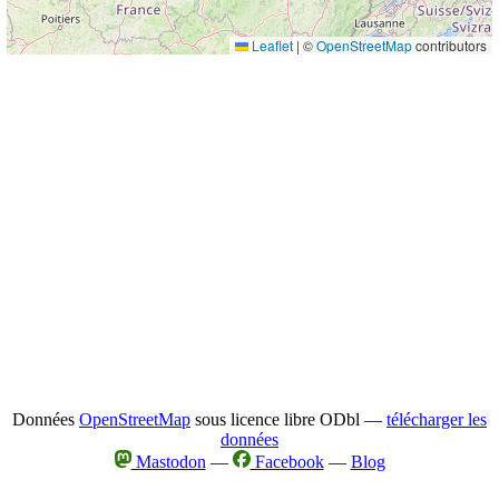
Leaflet
|
©
OpenStreetMap
contributors
Données
OpenStreetMap
sous licence libre ODbl —
télécharger les
données
Mastodon
—
Facebook
—
Blog