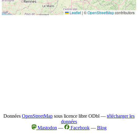
Leaflet
|
©
OpenStreetMap
contributors
Données
OpenStreetMap
sous licence libre ODbl —
télécharger les
données
Mastodon
—
Facebook
—
Blog