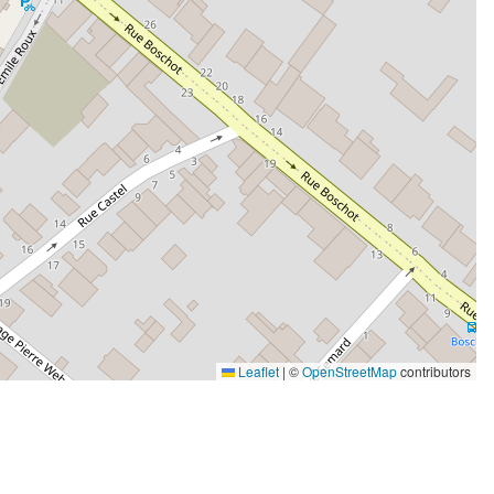
Leaflet
|
©
OpenStreetMap
contributors