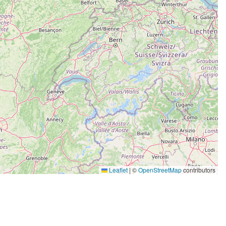
Leaflet
|
©
OpenStreetMap
contributors