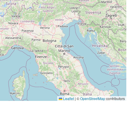
Leaflet
|
©
OpenStreetMap
contributors