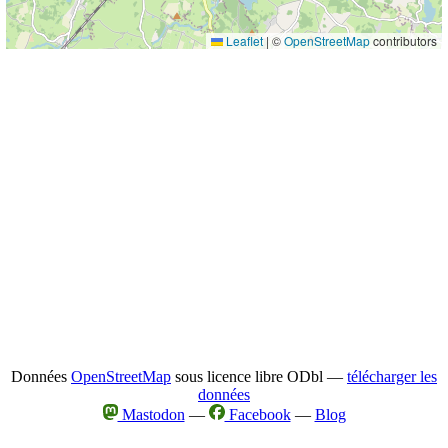
Leaflet
|
©
OpenStreetMap
contributors
Données
OpenStreetMap
sous licence libre ODbl —
télécharger les
données
Mastodon
—
Facebook
—
Blog