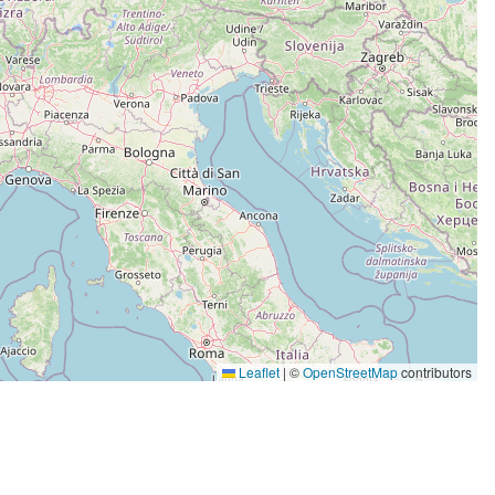
Leaflet
|
©
OpenStreetMap
contributors