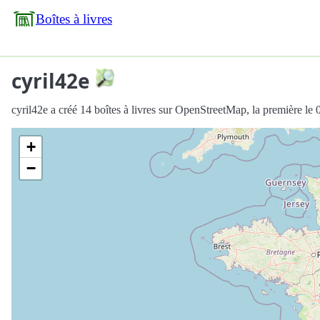
Boîtes à livres
cyril42e
cyril42e a créé 14 boîtes à livres sur OpenStreetMap, la première le
+
−