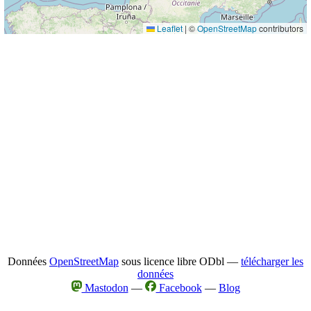
Leaflet
|
©
OpenStreetMap
contributors
Données
OpenStreetMap
sous licence libre ODbl —
télécharger les
données
Mastodon
—
Facebook
—
Blog