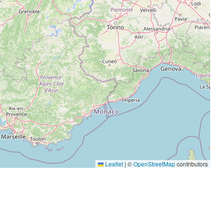
Leaflet
|
©
OpenStreetMap
contributors