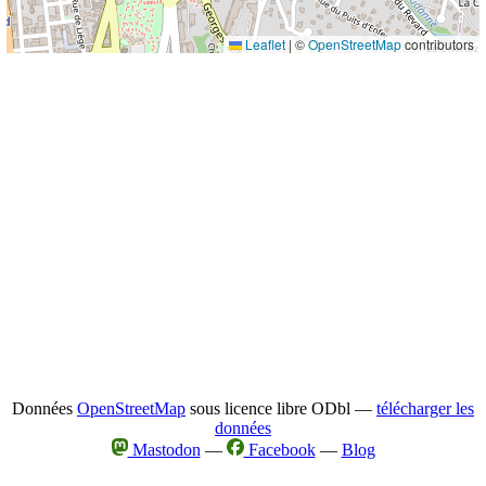
Leaflet
|
©
OpenStreetMap
contributors
Données
OpenStreetMap
sous licence libre ODbl —
télécharger les
données
Mastodon
—
Facebook
—
Blog