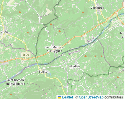
Leaflet
|
©
OpenStreetMap
contributors