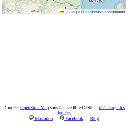
Leaflet
|
©
OpenStreetMap
contributors
Données
OpenStreetMap
sous licence libre ODbl —
télécharger les
données
Mastodon
—
Facebook
—
Blog