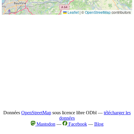
Leaflet
|
©
OpenStreetMap
contributors
Données
OpenStreetMap
sous licence libre ODbl —
télécharger les
données
Mastodon
—
Facebook
—
Blog