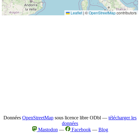
Leaflet
|
©
OpenStreetMap
contributors
Données
OpenStreetMap
sous licence libre ODbl —
télécharger les
données
Mastodon
—
Facebook
—
Blog