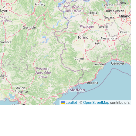
Leaflet
|
©
OpenStreetMap
contributors