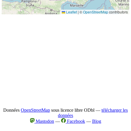
Leaflet
|
©
OpenStreetMap
contributors
Données
OpenStreetMap
sous licence libre ODbl —
télécharger les
données
Mastodon
—
Facebook
—
Blog