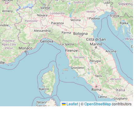
Leaflet
|
©
OpenStreetMap
contributors