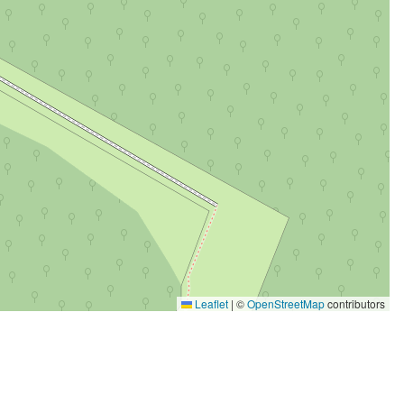
Leaflet
|
©
OpenStreetMap
contributors