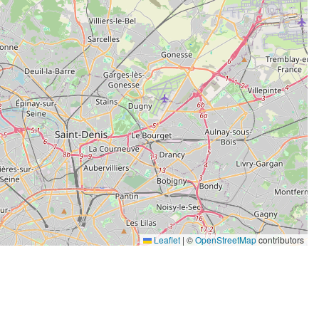
Leaflet
|
©
OpenStreetMap
contributors