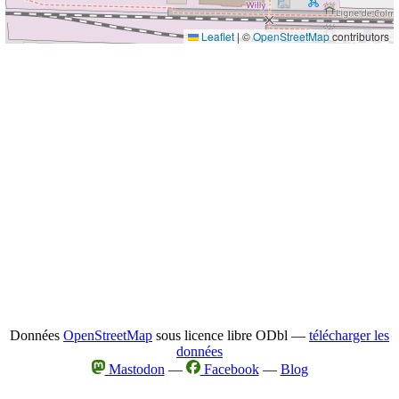
Leaflet
|
©
OpenStreetMap
contributors
Données
OpenStreetMap
sous licence libre ODbl —
télécharger les
données
Mastodon
—
Facebook
—
Blog