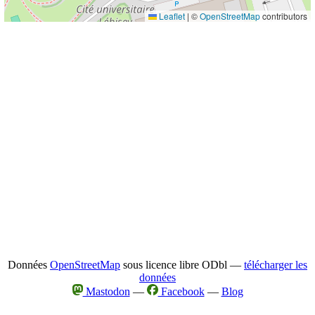
Leaflet
|
©
OpenStreetMap
contributors
Données
OpenStreetMap
sous licence libre ODbl —
télécharger les
données
Mastodon
—
Facebook
—
Blog