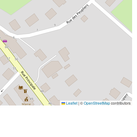
Leaflet
|
©
OpenStreetMap
contributors