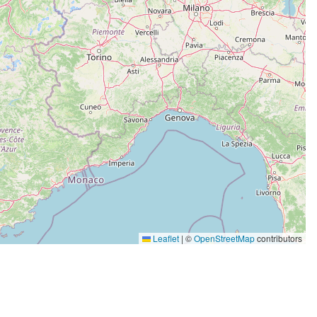
Leaflet
|
©
OpenStreetMap
contributors