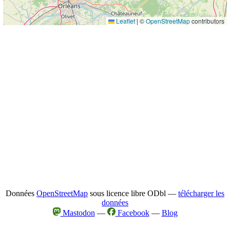
Leaflet
|
©
OpenStreetMap
contributors
Données
OpenStreetMap
sous licence libre ODbl —
télécharger les
données
Mastodon
—
Facebook
—
Blog