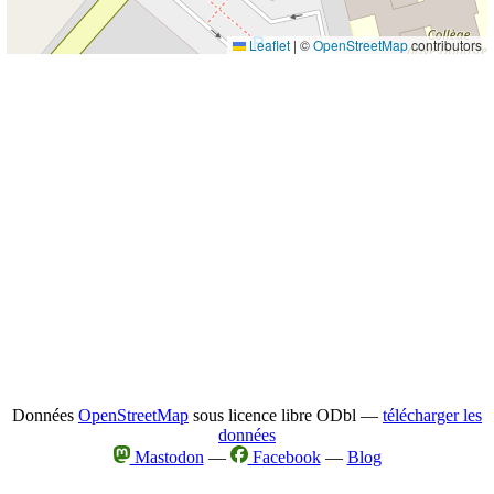
Leaflet
|
©
OpenStreetMap
contributors
Données
OpenStreetMap
sous licence libre ODbl —
télécharger les
données
Mastodon
—
Facebook
—
Blog