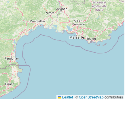
Leaflet
|
©
OpenStreetMap
contributors