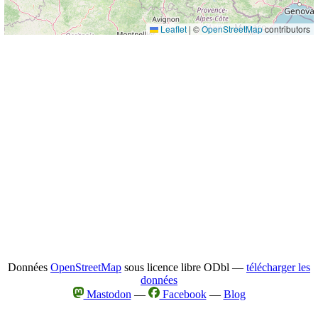
Leaflet
|
©
OpenStreetMap
contributors
Données
OpenStreetMap
sous licence libre ODbl —
télécharger les
données
Mastodon
—
Facebook
—
Blog