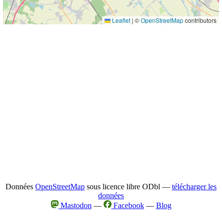
Leaflet
|
©
OpenStreetMap
contributors
Données
OpenStreetMap
sous licence libre ODbl —
télécharger les
données
Mastodon
—
Facebook
—
Blog