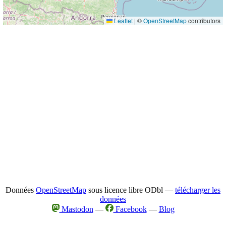
Leaflet
|
©
OpenStreetMap
contributors
Données
OpenStreetMap
sous licence libre ODbl —
télécharger les
données
Mastodon
—
Facebook
—
Blog