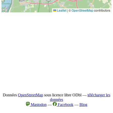
Leaflet
|
©
OpenStreetMap
contributors
Données
OpenStreetMap
sous licence libre ODbl —
télécharger les
données
Mastodon
—
Facebook
—
Blog