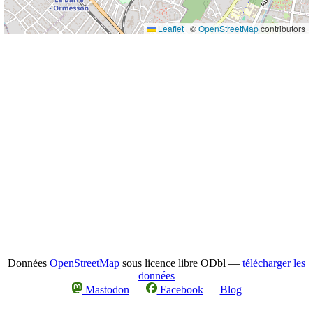
Leaflet
|
©
OpenStreetMap
contributors
Données
OpenStreetMap
sous licence libre ODbl —
télécharger les
données
Mastodon
—
Facebook
—
Blog