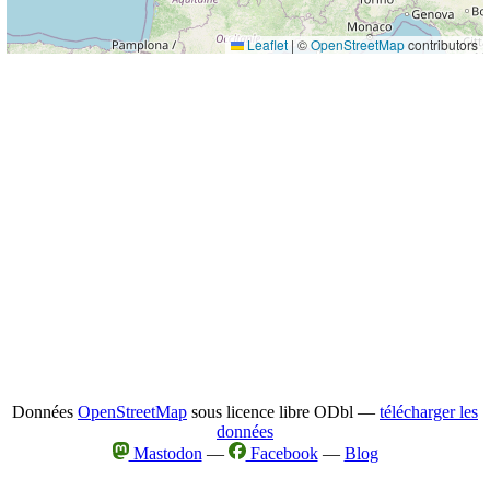
Leaflet
|
©
OpenStreetMap
contributors
Données
OpenStreetMap
sous licence libre ODbl —
télécharger les
données
Mastodon
—
Facebook
—
Blog