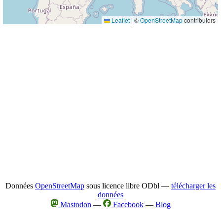
Leaflet
|
©
OpenStreetMap
contributors
Données
OpenStreetMap
sous licence libre ODbl —
télécharger les
données
Mastodon
—
Facebook
—
Blog