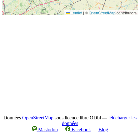
Leaflet
|
©
OpenStreetMap
contributors
Données
OpenStreetMap
sous licence libre ODbl —
télécharger les
données
Mastodon
—
Facebook
—
Blog