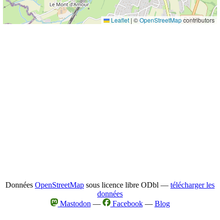
Leaflet
|
©
OpenStreetMap
contributors
Données
OpenStreetMap
sous licence libre ODbl —
télécharger les
données
Mastodon
—
Facebook
—
Blog