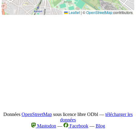
Leaflet
|
©
OpenStreetMap
contributors
Données
OpenStreetMap
sous licence libre ODbl —
télécharger les
données
Mastodon
—
Facebook
—
Blog