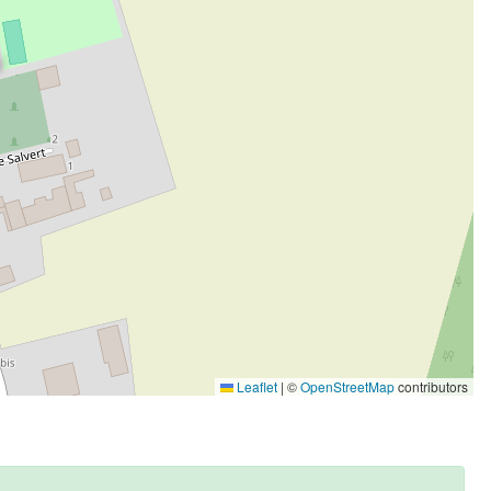
Leaflet
|
©
OpenStreetMap
contributors