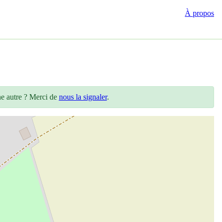
À propos
ne autre ? Merci de
nous la signaler
.