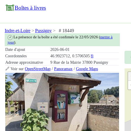
Boîtes à livres
Indre-et-Loire
Pussigny
# 18449
La présence de la boîte a été confirmée le 22/05/2026 (
mettre à
✓
jour
).
Date d'ajout
2026-06-01
Coordonnées
46.9923712, 0.5706505
⎘
Adresse approximative
9 Rue de la Mairie 37800 Pussigny
🔗 Voir sur
OpenStreetMap
/
Panoramax
/
Google Maps