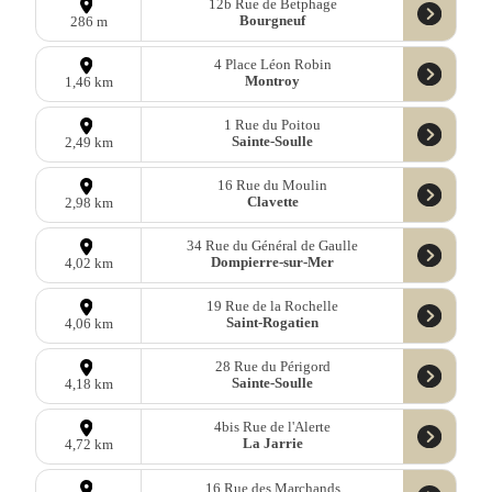
12b Rue de Betphage
Bourgneuf
286 m
4 Place Léon Robin
Montroy
1,46 km
1 Rue du Poitou
Sainte-Soulle
2,49 km
16 Rue du Moulin
Clavette
2,98 km
34 Rue du Général de Gaulle
Dompierre-sur-Mer
4,02 km
19 Rue de la Rochelle
Saint-Rogatien
4,06 km
28 Rue du Périgord
Sainte-Soulle
4,18 km
4bis Rue de l'Alerte
La Jarrie
4,72 km
16 Rue des Marchands