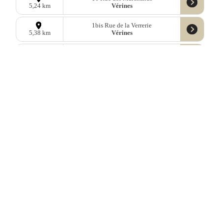
Vérines
5,24 km
1bis Rue de la Verrerie
Vérines
5,38 km
69 Grande Rue de Grolleau
Salles-sur-Mer
5,55 km
3 Rue du Chateau
Périgny
5,60 km
5 Rue de Valencay
Périgny
5,65 km
12ter Rue de l’Eglise
La Jarne
5,76 km
1 Impasse des Rossignols
Puilboreau
5,96 km
Données
OpenStreetMap
sous licence libre ODbl —
télécharger les
données
Mastodon
—
Facebook
—
Blog