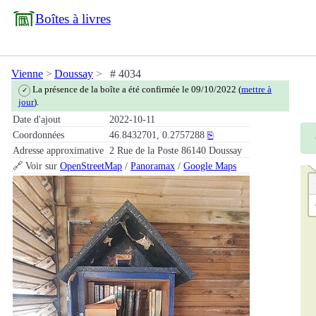
Boîtes à livres
Vienne
Doussay
# 4034
La présence de la boîte a été confirmée le 09/10/2022 (
mettre à
✓
jour
).
Date d'ajout
2022-10-11
Coordonnées
46.8432701, 0.2757288
⎘
Adresse approximative
2 Rue de la Poste 86140 Doussay
🔗 Voir sur
OpenStreetMap
/
Panoramax
/
Google Maps