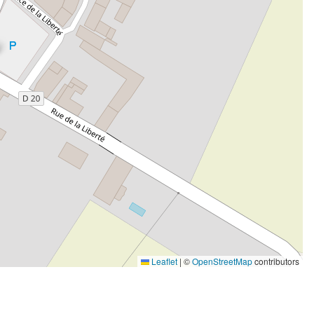
Leaflet
|
©
OpenStreetMap
contributors