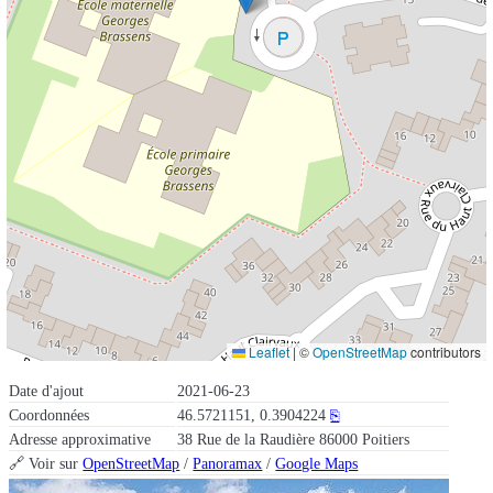
Leaflet
|
©
OpenStreetMap
contributors
Date d'ajout
2021-06-23
Coordonnées
46.5721151, 0.3904224
⎘
Adresse approximative
38 Rue de la Raudière 86000 Poitiers
🔗 Voir sur
OpenStreetMap
/
Panoramax
/
Google Maps