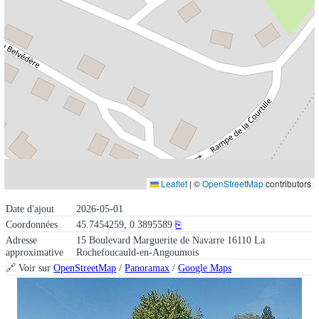
Leaflet
|
©
OpenStreetMap
contributors
Date d'ajout
2026-05-01
Coordonnées
45.7454259, 0.3895589
⎘
Adresse
15 Boulevard Marguerite de Navarre 16110 La
approximative
Rochefoucauld-en-Angoumois
🔗 Voir sur
OpenStreetMap
/
Panoramax
/
Google Maps