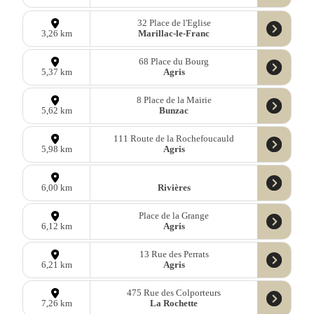
32 Place de l'Eglise
Marillac-le-Franc
3,26 km
68 Place du Bourg
Agris
5,37 km
8 Place de la Mairie
Bunzac
5,62 km
111 Route de la Rochefoucauld
Agris
5,98 km
Rivières
6,00 km
Place de la Grange
Agris
6,12 km
13 Rue des Perrats
Agris
6,21 km
475 Rue des Colporteurs
La Rochette
7,26 km