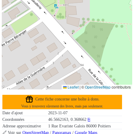
Leaflet
|
©
OpenStreetMap
contributors
Cette fiche concerne une boîte à dons.
Vous y trouverez sûrement des livres, mais pas seulement.
Date d'ajout
2023-11-07
Coordonnées
46.5662163, 0.368662
⎘
Adresse approximative
1 Rue Evariste Galois 86000 Poitiers
🔗 Voir sur
OpenStreetMap
/
Panoramax
/
Google Maps