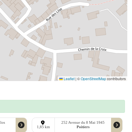
Leaflet
|
©
OpenStreetMap
contributors
Clos
252 Avenue du 8 Mai 1945
Poitiers
1,85 km