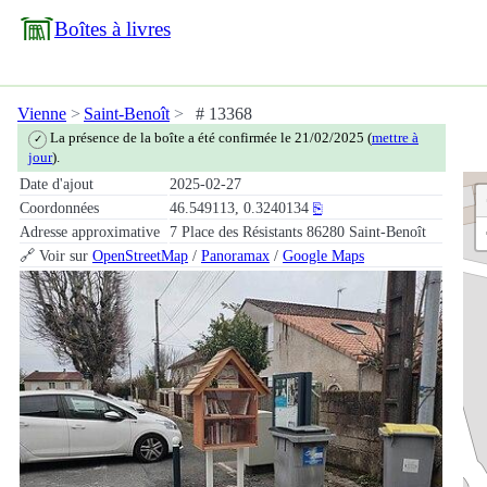
Boîtes à livres
Vienne
Saint-Benoît
# 13368
La présence de la boîte a été confirmée le 21/02/2025 (
mettre à
✓
jour
).
Date d'ajout
2025-02-27
Coordonnées
46.549113, 0.3240134
⎘
Adresse approximative
7 Place des Résistants 86280 Saint-Benoît
🔗 Voir sur
OpenStreetMap
/
Panoramax
/
Google Maps