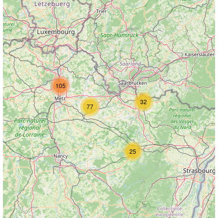
105
32
77
25