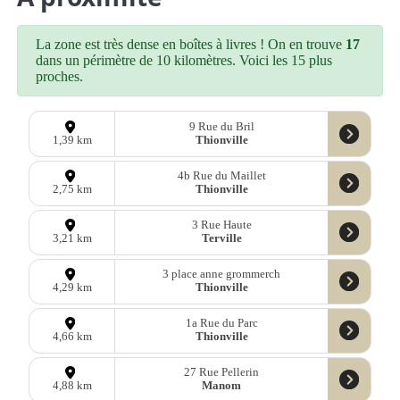
La zone est très dense en boîtes à livres ! On en trouve
17
dans un périmètre de 10 kilomètres. Voici les 15 plus
proches.
9 Rue du Bril
Thionville
1,39 km
4b Rue du Maillet
Thionville
2,75 km
3 Rue Haute
Terville
3,21 km
3 place anne grommerch
Thionville
4,29 km
1a Rue du Parc
Thionville
4,66 km
27 Rue Pellerin
Manom
4,88 km