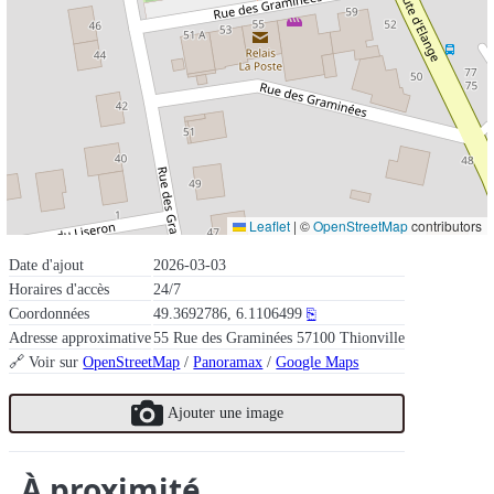
Leaflet
|
©
OpenStreetMap
contributors
Date d'ajout
2026-03-03
Horaires d'accès
24/7
Coordonnées
49.3692786, 6.1106499
⎘
Adresse approximative
55 Rue des Graminées 57100 Thionville
🔗 Voir sur
OpenStreetMap
/
Panoramax
/
Google Maps
Ajouter une image
À proximité