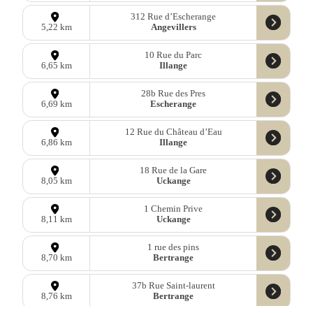
312 Rue d’Escherange
Angevillers
5,22 km
10 Rue du Parc
Illange
6,65 km
28b Rue des Pres
Escherange
6,69 km
12 Rue du Château d’Eau
Illange
6,86 km
18 Rue de la Gare
Uckange
8,05 km
1 Chemin Prive
Uckange
8,11 km
1 rue des pins
Bertrange
8,70 km
37b Rue Saint-laurent
Bertrange
8,76 km