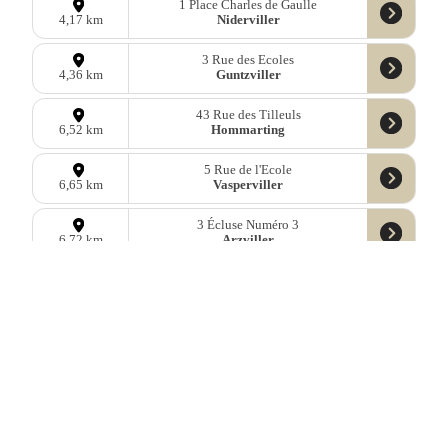
1 Place Charles de Gaulle
Niderviller
4,17 km
3 Rue des Ecoles
Guntzviller
4,36 km
43 Rue des Tilleuls
Hommarting
6,52 km
5 Rue de l'Ecole
Vasperviller
6,65 km
3 Écluse Numéro 3
Arzviller
6,72 km
3 Rue des Berrichons et Nivernais
Sarrebourg
7,90 km
52 Route de Phalsbourg
Sarrebourg
8,05 km
17 Place de l'Eglise
Dabo
8,32 km
2b Rue de l'Eglise