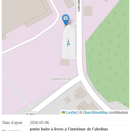
Leaflet
|
©
OpenStreetMap
contributors
Date d'ajout
2026-05-06
petite boîte à livres à l'intérieur de l'abribus