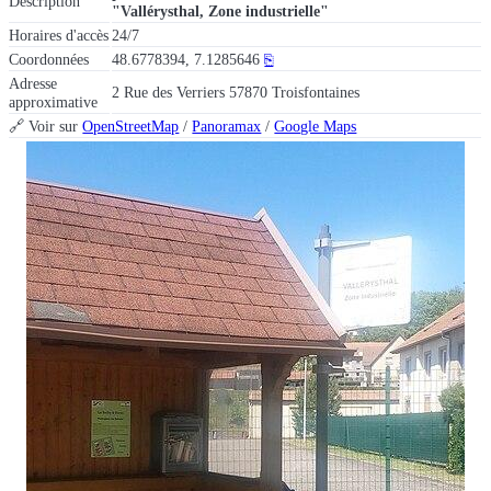
Description
"Vallérysthal, Zone industrielle"
Horaires d'accès
24/7
Coordonnées
48.6778394, 7.1285646
⎘
Adresse
2 Rue des Verriers 57870 Troisfontaines
approximative
🔗 Voir sur
OpenStreetMap
/
Panoramax
/
Google Maps